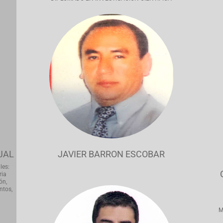
JAL
JAVIER BARRON ESCOBAR
les:
ria
ón,
ntos,
M