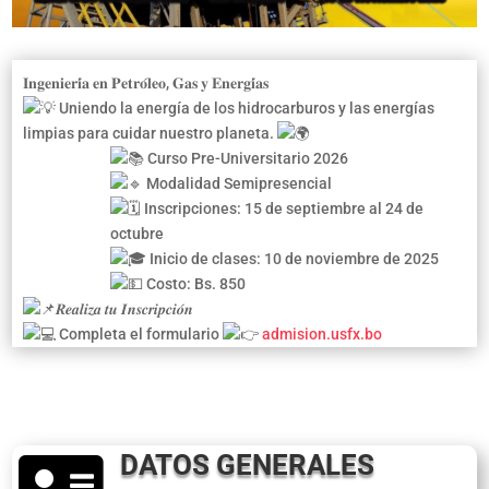
𝐈𝐧𝐠𝐞𝐧𝐢𝐞𝐫𝐢́𝐚 𝐞𝐧 𝐏𝐞𝐭𝐫𝐨́𝐥𝐞𝐨, 𝐆𝐚𝐬 𝐲 𝐄𝐧𝐞𝐫𝐠𝐢́𝐚𝐬
Uniendo la energía de los hidrocarburos y las energías
limpias para cuidar nuestro planeta.
Curso Pre-Universitario 2026
Modalidad Semipresencial
Inscripciones: 15 de septiembre al 24 de
octubre
Inicio de clases: 10 de noviembre de 2025
Costo: Bs. 850
𝑹𝒆𝒂𝒍𝒊𝒛𝒂 𝒕𝒖 𝑰𝒏𝒔𝒄𝒓𝒊𝒑𝒄𝒊𝒐́𝒏
Completa el formulario
admision.usfx.bo
DATOS GENERALES
